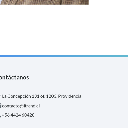
ontáctanos
La Concepción 191 of. 1203, Providencia
contacto@itrend.cl
+56 4424 60428