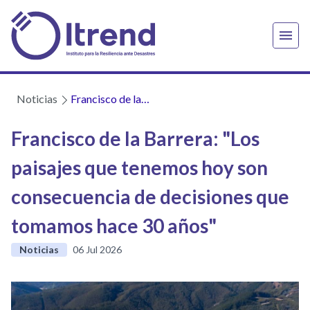
Noticias
Francisco de la
Barrera: "Los
paisajes que
Francisco de la Barrera: "Los
tenemos hoy son
paisajes que tenemos hoy son
consecuencia de
decisiones que
consecuencia de decisiones que
tomamos hace 30
años"
tomamos hace 30 años"
Noticias
06 Jul 2026