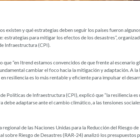
tos existen y qué estrategias deben seguir los países fueron algun
le: estrategias para mitigar los efectos de los desastres”, organizado
de Infraestructura (CPI).
uvo que “en Itrend estamos convencidos de que frente al escenario 
undamental cambiar el foco hacia la mitigación y adaptación. A la l
 en resiliencia es lo más rentable y eficiente para impulsar el desarr
e Políticas de Infraestructura (CPI), explicó que “la resiliencia e
ra debe adaptarse ante el cambio climático, a las tensiones sociales 
ina regional de las Naciones Unidas para la Reducción del Riesgo de
al sobre Riesgo de Desastres (RAR-24) analizó los presupuestos púb