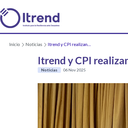
Inicio
Noticias
Itrend y CPI realizan
seminario sobre cómo
Itrend y CPI realiza
invertir en resiliencia
Noticias
06 Nov 2025