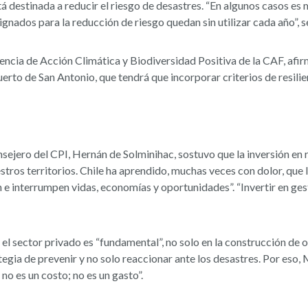
tá destinada a reducir el riesgo de desastres. “En algunos casos es
gnados para la reducción de riesgo quedan sin utilizar cada año”, s
rencia de Acción Climática y Biodiversidad Positiva de la CAF, af
uerto de San Antonio, que tendrá que incorporar criterios de resili
nsejero del CPI, Hernán de Solminihac, sostuvo que la inversión en 
tros territorios. Chile ha aprendido, muchas veces con dolor, que 
 e interrumpen vidas, economías y oportunidades”. “Invertir en ges
l sector privado es “fundamental”, no solo en la construcción de ob
tegia de prevenir y no solo reaccionar ante los desastres. Por es
y no es un costo; no es un gasto”.