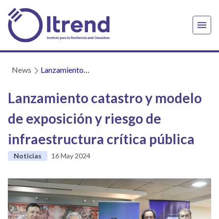
News
Lanzamiento
catastro y modelo
de exposición y
Lanzamiento catastro y modelo
riesgo de
de exposición y riesgo de
infraestructura
crítica pública
infraestructura crítica pública
Noticias
16 May 2024